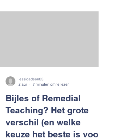
haalt de weerstand tegen hulpmiddelen
weg en brengt direct rust in het hoofd .
Zelfvertrouwen groeit wanneer de
begeleiding aansluit bij het kind en niet
alleen bij de methode. Sophie kijkt met een
schuine blik naar de felgekleurde vormen op
tafel. Haar lippen trekken een klein beetje o
jessicadeen83
2 apr
7 minuten om te lezen
Bijles of Remedial
Teaching? Het grote
verschil (en welke
keuze het beste is voor