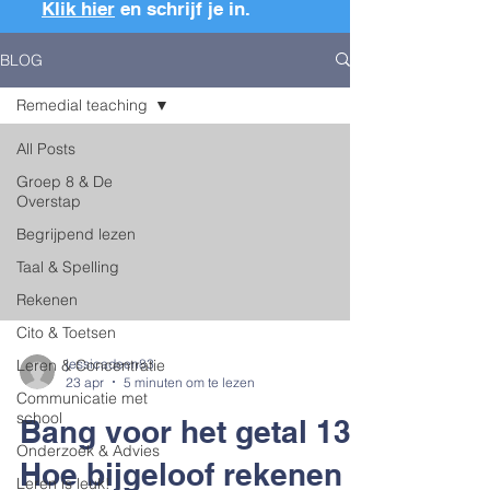
Klik hier
en schrijf je in.
BLOG
Remedial teaching
All Posts
Groep 8 & De
Overstap
Begrijpend lezen
Taal & Spelling
Rekenen
Cito & Toetsen
Leren & Concentratie
jessicadeen83
23 apr
5 minuten om te lezen
Communicatie met
school
Bang voor het getal 13?
Onderzoek & Advies
Hoe bijgeloof rekenen
Leren is leuk!