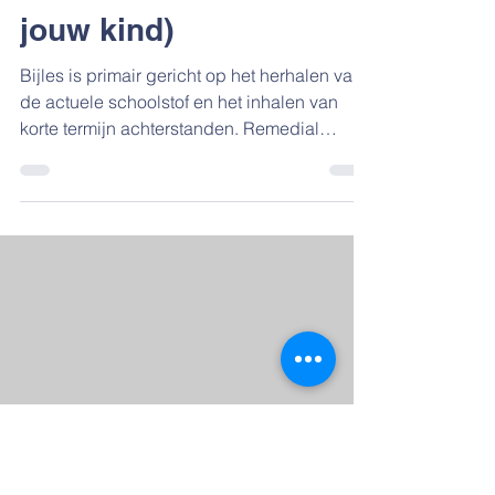
jouw kind)
Bijles is primair gericht op het herhalen van
de actuele schoolstof en het inhalen van
korte termijn achterstanden. Remedial
teaching gaat een stap dieper door te
onderzoeken waarom het leren op een
bepaald punt stopt of blokkeert. Waar bijles
vaak symptoombestrijding is, pakt een
remedial teacher de kern van het
leerprobleem aan met een gespecialiseerd
actieplan. Het maken van de juiste keuze
zorgt voor minder frustratie thuis en een
groei in het zelfvertrouwen van je kin
jessicadeen83