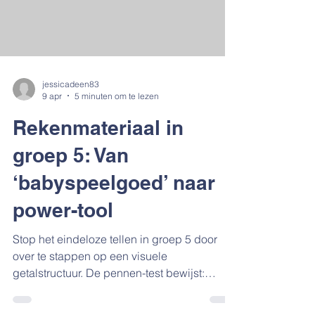
jessicadeen83
9 apr
5 minuten om te lezen
Rekenmateriaal in
groep 5: Van
‘babyspeelgoed’ naar
power-tool
Stop het eindeloze tellen in groep 5 door
over te stappen op een visuele
getalstructuur. De pennen-test bewijst:
zonder overzicht blijven sommen boven de
100 een onmogelijke opgave. Numicon