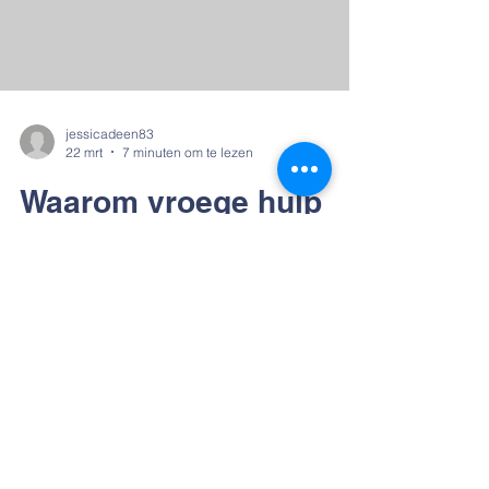
duidelijke stappen en externe structuur die
aansluit bij school. Je kijkt naar je kind dat
voor de derde ke
jessicadeen83
22 mrt
7 minuten om te lezen
Waarom vroege hulp
geen 'luxe' is, maar een
fundament: De
wetenschap achter
persoonlijke
leerbegeleiding.