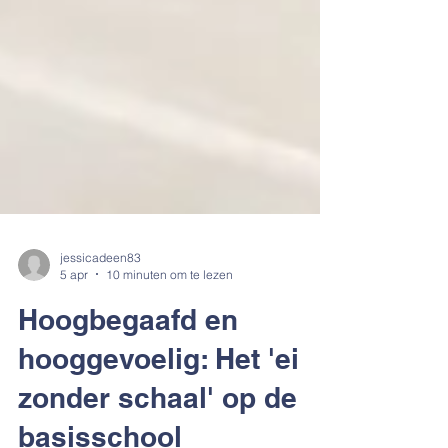
jessicadeen83
5 apr
10 minuten om te lezen
Hoogbegaafd en
hooggevoelig: Het 'ei
zonder schaal' op de