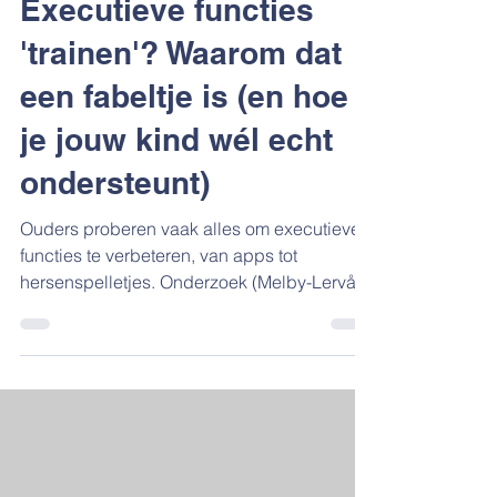
Executieve functies
'trainen'? Waarom dat
een fabeltje is (en hoe
je jouw kind wél echt
ondersteunt)
Ouders proberen vaak alles om executieve
functies te verbeteren, van apps tot
hersenspelletjes. Onderzoek (Melby-Lervåg
& Hulme) laat zien dat ‘breintraining’ vooral
helpt bij het spelletje zelf, niet bij
schooltaken. De transfer naar vaardigheden
als lezen en rekenen is in de praktijk
minimaal tot afwezig. Jouw kind is veel meer
geholpen met slimme ondersteuning: rust,