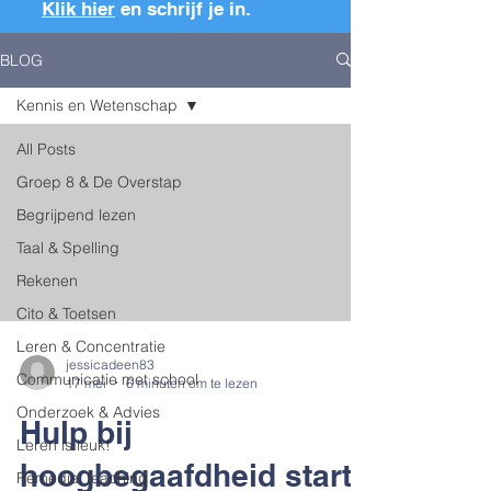
Klik hier
en schrijf je in.
BLOG
Kennis en Wetenschap
All Posts
Groep 8 & De Overstap
Begrijpend lezen
Taal & Spelling
Rekenen
Cito & Toetsen
Leren & Concentratie
jessicadeen83
Communicatie met school
17 mei
6 minuten om te lezen
Onderzoek & Advies
Hulp bij
Leren is leuk!
hoogbegaafdheid start
Remedial teaching