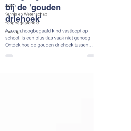
bij de 'gouden
Lezen
Kennis en Wetenschap
driehoek'
Hoogbegaafdheid
Als een hoogbegaafd kind vastloopt op
Faalangst
school, is een plusklas vaak niet genoeg.
Ontdek hoe de gouden driehoek tussen
ouders, school en specialist de glans in de
ogen van je kind terugbrengt.