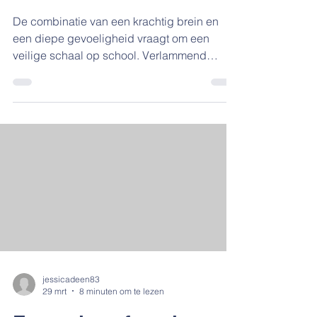
basisschool
De combinatie van een krachtig brein en
een diepe gevoeligheid vraagt om een
veilige schaal op school. Verlammend
perfectionisme en asynchrone groei maken
de basisschooltijd vaak tot een onzichtbaar
mijnenveld. Synergie tussen ouders, school
en begeleider vormt de basis voor
duurzaam herstel van het kind. Een
gedegen didactisch onderzoek brengt het
werkelijke leerpotentieel in kaart achter de
dagelijkse emoties. Procesgerichte
begeleiding geeft de ruimte terug om fouten
te ma
jessicadeen83
29 mrt
8 minuten om te lezen