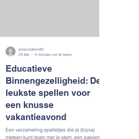
hoofd. Van kamer naar klas: Pas deze
nuchtere aanpak direct toe op schoolwerk
voor een kind
jessicadeen83
23 feb
5 minuten om te lezen
Educatieve
Binnengezelligheid: De
leukste spellen voor
een knusse
vakantieavond
Een verzameling spelletjes die je (bijna)
meteen kunt doen met je stem, een papiertje