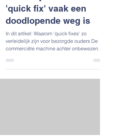
'quick fix' vaak een
doodlopende weg is
In dit artikel: Waarom 'quick fixes' zo
verleidelijk zijn voor bezorgde ouders De
commerciële machine achter onbewezen
methoden Bekende dwaalwegen: van
beelddenken tot reflexintegratie Het
verborgen gevaar van 'baat het niet, schaadt
het niet' Hoe jij als ouder doorhebt wat wél
werkt (en wat niet) Je zit aan tafel met je
kind. Voor de zoveelste keer blijft die
staartdeling maar niet lukken. Je hebt drie
verschillende rekenmethodes geprobeerd,
twee apps gedownload, en gist