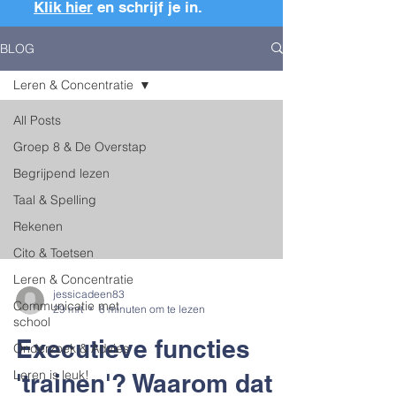
Klik hier
en schrijf je in.
BLOG
Leren & Concentratie
All Posts
Groep 8 & De Overstap
Begrijpend lezen
Taal & Spelling
Rekenen
Cito & Toetsen
Leren & Concentratie
jessicadeen83
Communicatie met
29 mrt
8 minuten om te lezen
school
Executieve functies
Onderzoek & Advies
Leren is leuk!
'trainen'? Waarom dat