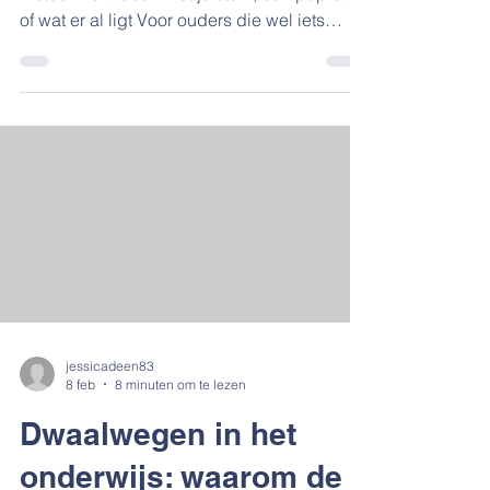
of wat er al ligt Voor ouders die wel iets
leuks én leerzaams willen, maar geen gedoe
willen met printen of materialen verzamelen
Oefenen met taal, rekenen, geheugen en
samenwerken, zonder dat het als school
voelt Korte, haalbare spelideeën die je
makkelijk aanpast aan het niveau en de
energie van je kind Je bent moe, de
voorjaarsvakantie loopt door elkaar heen, en
je wilt wel iets gezelligs
jessicadeen83
8 feb
8 minuten om te lezen
Dwaalwegen in het
onderwijs: waarom de