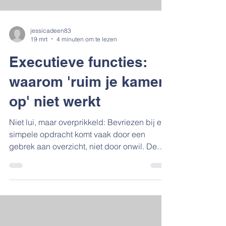
jessicadeen83
19 mrt
4 minuten om te lezen
Executieve functies:
waarom 'ruim je kamer
op' niet werkt
Niet lui, maar overprikkeld: Bevriezen bij een
simpele opdracht komt vaak door een
gebrek aan overzicht, niet door onwil. De
EF-mythe: Executieve functies zijn niet los te
trainen met algemene spelletjes; bespaar
jezelf de tijd en het geld voor dure
methodes. Leen jouw overzicht: Help je kind
door taken in mini-stappen op te knippen en
visuele steun te bieden die rust geeft in het