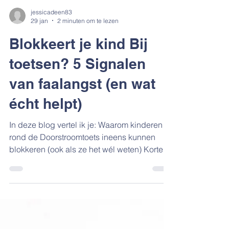
jessicadeen83
29 jan
2 minuten om te lezen
Blokkeert je kind Bij
toetsen? 5 Signalen
van faalangst (en wat
écht helpt)
In deze blog vertel ik je: Waarom kinderen
rond de Doorstroomtoets ineens kunnen
blokkeren (ook als ze het wél weten) Korte
signalen waaraan je toetsstress/faalangst
thuis herkent De kernboodschap die je kind
(en jij) nu het meest nodig hebben 3 gouden
tips voor meer rust in huis in de toetsweek
Het is avond. Je kind zit aan tafel, potlood in
de hand… en je ziet ‘m wegzakken. “Ik kan