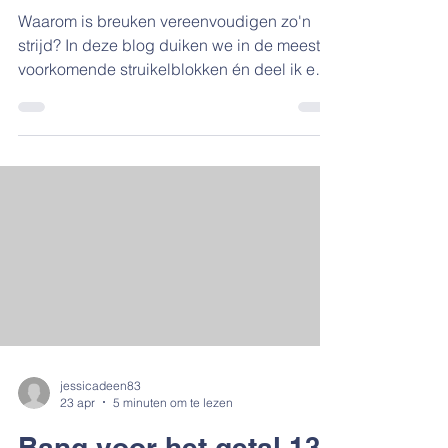
strijd
Waarom is breuken vereenvoudigen zo'n
strijd? In deze blog duiken we in de meest
voorkomende struikelblokken én deel ik een
superhandig dobbelsteenspel en
stappenplan om thuis zonder stress te
oefenen. Perfect voor ouders die hun kind
weer grip willen geven op rekenen.
jessicadeen83
23 apr
5 minuten om te lezen