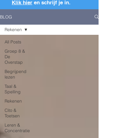
Klik hier
en schrijf je in.
BLOG
Rekenen
All Posts
Groep 8 &
De
Overstap
Begrijpend
lezen
Taal &
Spelling
Rekenen
Cito &
Toetsen
Leren &
Concentratie