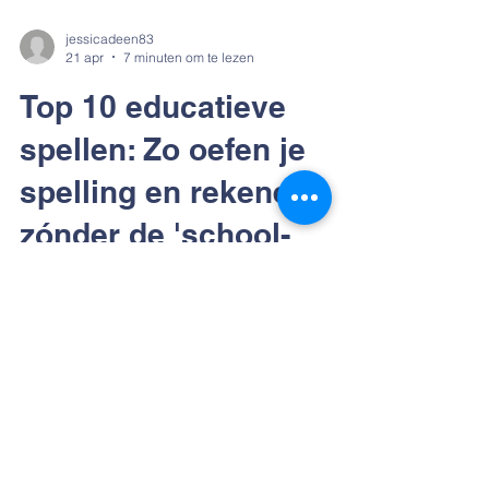
jessicadeen83
21 apr
7 minuten om te lezen
Top 10 educatieve
spellen: Zo oefen je
spelling en rekenen
zónder de 'school-
weerstand'
Spellen helpen bij automatisering, omdat
herhaling veel natuurlijker voelt dan nog een
extra werkblad. Kinderen oefenen vaak met
meer plezier, meer inzet en meer
zelfvertrouwen zodra de druk van