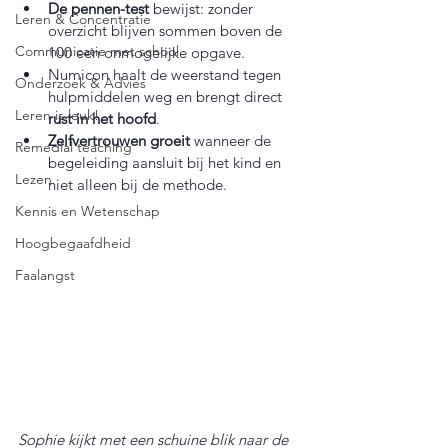
De pennen-test
 bewijst: zonder 
Leren & Concentratie
overzicht blijven sommen boven de 
Communicatie met school
100 een onmogelijke opgave.
Numicon haalt de weerstand tegen 
Onderzoek & Advies
hulpmiddelen weg en brengt direct 
Leren is leuk!
rust in het hoofd
.
Zelfvertrouwen groeit
 wanneer de 
Remedial teaching
begeleiding aansluit bij het kind en 
Lezen
niet alleen bij de methode.
Kennis en Wetenschap
Hoogbegaafdheid
Faalangst
Sophie kijkt met een schuine blik naar de 