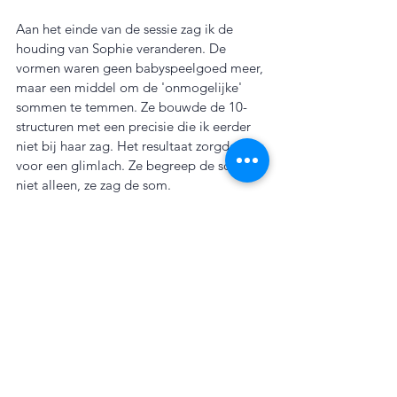
Aan het einde van de sessie zag ik de 
houding van Sophie veranderen. De 
vormen waren geen babyspeelgoed meer, 
maar een middel om de 'onmogelijke' 
sommen te temmen. Ze bouwde de 10-
structuren met een precisie die ik eerder 
niet bij haar zag. Het resultaat zorgde 
voor een glimlach. Ze begreep de som 
niet alleen, ze zag de som.
Het werken met concreet materiaal in de 
bovenbouw vraagt om een leraar of 
begeleider die de taal van het kind 
spreekt. Het vraagt om compassie voor 
het ego van het kind en de moed om 
tegen de stroom in te gaan van 'alles 
moet in het schrift'. Wanneer de basis 
stevig staat, volgt het zelfvertrouwen 
vanzelf.