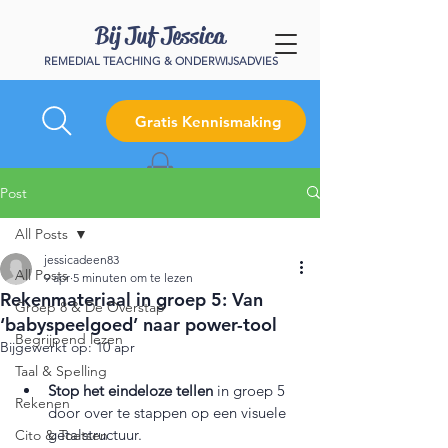
Bij Juf Jessica
REMEDIAL TEACHING & ONDERWIJSADVIES
Gratis Kennismaking
Post
All Posts
jessicadeen83
All Posts
9 apr
5 minuten om te lezen
Rekenmateriaal in groep 5: Van
Groep 8 & De Overstap
‘babyspeelgoed’ naar power-tool
Begrijpend lezen
Bijgewerkt op:
10 apr
Taal & Spelling
Stop het eindeloze tellen
 in groep 5 
Rekenen
door over te stappen op een visuele 
getalstructuur.
Cito & Toetsen