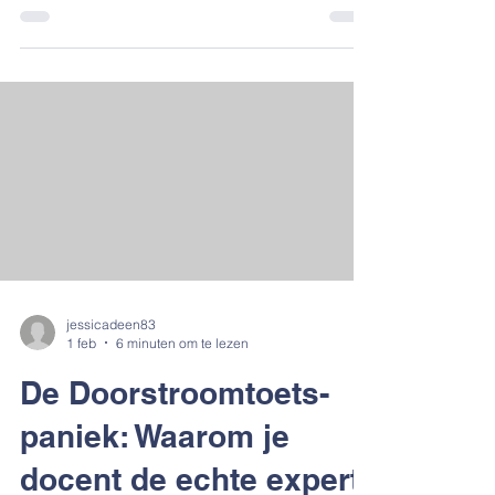
lezen. Het initiatief om deze test af te nemen
ligt altijd bij de school; jij krijgt meestal het
voorstel en kunt daar simpelweg ‘ja’ of ‘nee’
tegen zeggen. Het hoofddoel is vaak om te
onderbouwen of een kind mogelijk in
aanmerking komt voor het Praktijkonderwijs
(PRO) of LWOO. Je kunt niet voor deze toets
oefenen, en dat is ook echt niet de
bedoeling
jessicadeen83
1 feb
6 minuten om te lezen
De Doorstroomtoets-
paniek: Waarom je
docent de echte expert