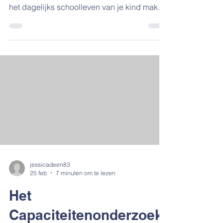
het dagelijks schoolleven van je kind maken
of breken Extra praktische keuzepunten:
specialisaties, onderwijsvorm, werkhouding
en ondersteuning bij diagnoses Hoe je een
realistische top 3 (of top 12!) maakt als er
geloot wordt De kernvraag: waar ‘landt’ jouw
kind het beste? een overzicht van
belangrijke data Inclusief de Grote 7
Scorekaart (handige PDF download) De
open dagen zijn grotend
jessicadeen83
25 feb
7 minuten om te lezen
Het
Capaciteitenonderzoek: