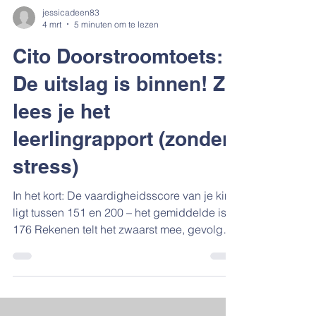
jessicadeen83
4 mrt
5 minuten om te lezen
Cito Doorstroomtoets:
De uitslag is binnen! Zo
lees je het
leerlingrapport (zonder
stress)
In het kort: De vaardigheidsscore van je kind
ligt tussen 151 en 200 – het gemiddelde is
176 Rekenen telt het zwaarst mee, gevolgd
door lezen en dan taalverzorging Het
toetsadvies kan het schooladvies alleen
verhogen, niet verlagen Referentieniveaus
(1F, 2F, 1S) geven aan of je kind klaar is voor
het voortgezet onderwijs Op pagina 2 vind