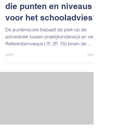
die punten en niveaus
voor het schooladvies?
De puntenscore bepaalt de plek op de
adviesbalk tussen praktijkonderwijs en vwo.
Referentieniveaus (1F, 2F, 1S) tonen de
beheersing per vakonderdeel. Onderlinge
vergelijking op percentages is onmogelijk
door het adaptieve karakter. Een hogere
toetsscore verplicht de school tot
heroverweging van het schooladvies. Je
opent de envelop met trillende handen. Of je
logt in op het ouderportaal en staart naar
een scherm vol getallen, balkjes en
afkortingen. 769 punten. 1F. 2F. 1S.