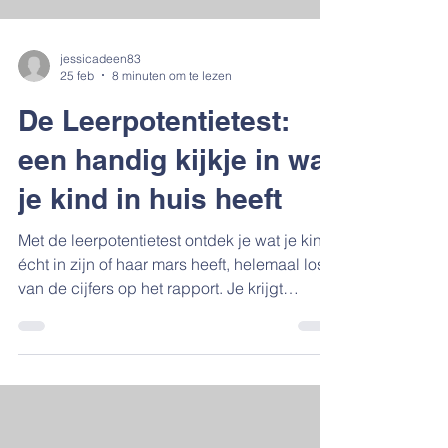
jessicadeen83
25 feb
8 minuten om te lezen
De Leerpotentietest:
een handig kijkje in wat
je kind in huis heeft
Met de leerpotentietest ontdek je wat je kind
écht in zijn of haar mars heeft, helemaal los
van de cijfers op het rapport. Je krijgt
hiermee een eerlijk beeld van de
leercapaciteit: wat kan je kind bereiken als
de juiste ondersteuning en uitleg er zijn?
Scholen zetten deze test vaak in als ze
twijfelen over een passend advies of als er
een route richting PRO of LWOO wordt