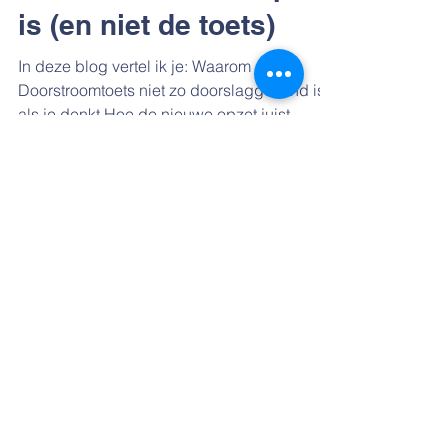
is (en niet de toets)
In deze blog vertel ik je: Waarom de
Doorstroomtoets niet zo doorslaggevend is
als je denkt Hoe de nieuwe opzet juist
bedoeld is om stress te verminderen Wat je
leerkracht allemaal ziet dat een toets nooit
kan meten Waarom we met z'n allen wat
meer moeten ontspannen Hoe je de
Doorstroomtoets kunt zien voor wat het
werkelijk is Het is februari. Je scrollt door je
telefoon en ziet alweer een artikel
voorbijkomen over de Doorstroomtoets.
"Smalle toets bepaalt toekomst van ki
Jessica Deen
20 jan
5 minuten om te lezen