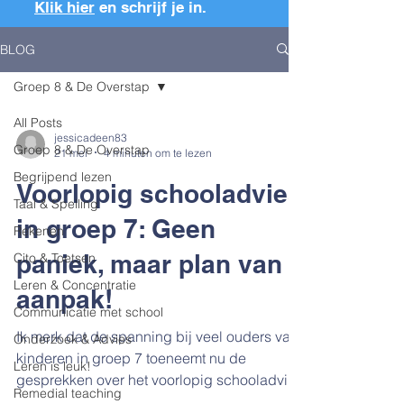
Klik hier
en schrijf je in.
BLOG
Groep 8 & De Overstap
All Posts
jessicadeen83
Groep 8 & De Overstap
21 mei
4 minuten om te lezen
Begrijpend lezen
Voorlopig schooladvies
Taal & Spelling
in groep 7: Geen
Rekenen
paniek, maar plan van
Cito & Toetsen
Leren & Concentratie
aanpak!
Communicatie met school
Ik merk dat de spanning bij veel ouders van
Onderzoek & Advies
kinderen in groep 7 toeneemt nu de
Leren is leuk!
gesprekken over het voorlopig schooladvies
Remedial teaching
voor de deur staan. Ik zie vaak dat dit