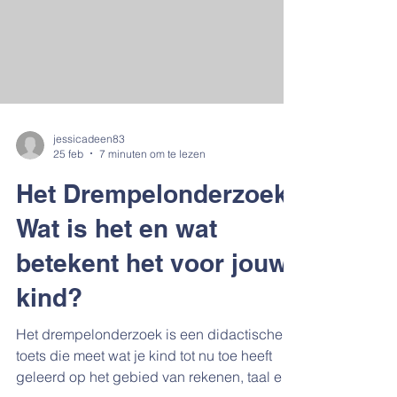
verkend. Ontdek wanneer deze test
waardevolle inzichten geeft en wanneer hij
juist onnodige druk kan g
jessicadeen83
25 feb
7 minuten om te lezen
Het Drempelonderzoek:
Wat is het en wat
betekent het voor jouw
kind?
Het drempelonderzoek is een didactische
toets die meet wat je kind tot nu toe heeft
geleerd op het gebied van rekenen, taal en