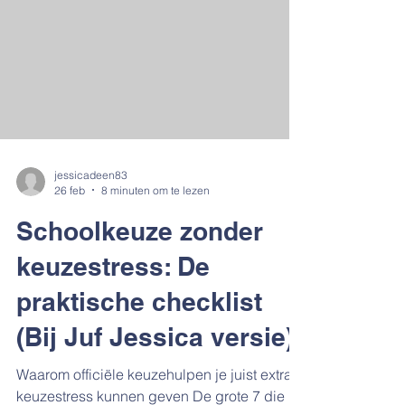
je de detailscores per onderdeel Je ziet die
envelop liggen en je buik maakt meteen een
sprongetje. Of je opent het mailtje van
school en je
jessicadeen83
26 feb
8 minuten om te lezen
Schoolkeuze zonder
keuzestress: De
praktische checklist
(Bij Juf Jessica versie)
Waarom officiële keuzehulpen je juist extra
keuzestress kunnen geven De grote 7 die