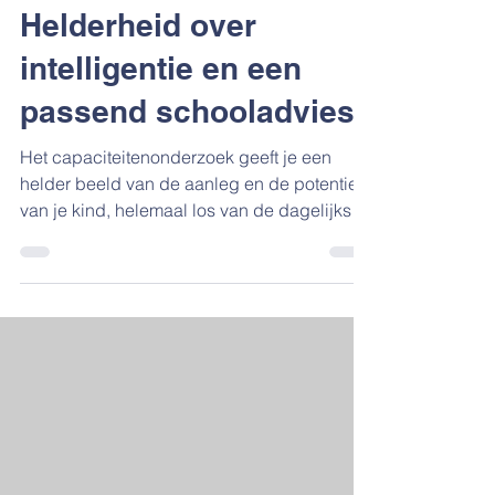
Helderheid over
intelligentie en een
passend schooladvies
Het capaciteitenonderzoek geeft je een
helder beeld van de aanleg en de potentie
van je kind, helemaal los van de dagelijkse
resultaten in de klas. Je ontdekt hiermee het
verschil tussen wat je kind op school al heeft
geleerd en wat het waarschijnlijk in de
toekomst in zijn of haar mars heeft. Scholen
zetten dit instrument vaak in als extra check
bij het schooladvies, vaak als alternatief voor
het drempelonderzoek. Bepaal wanneer
zo'n onderzoek echt helpend is en wanneer
j