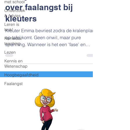
met school
over faalangst bij
Onderzoek
& Advies
kleuters
Leren is
leuk!
Kleuter Emma bevriest zodra de kralenplank
op tafel komt. Geen onwil, maar pure
Remedial
teaching
spanning. Wanneer is het een 'fase' en
wanneer een signaal? Ontdek waarom vroeg
Lezen
bijsturen het verschil maakt voor haar
Kennis en
zelfbeeld.
Wetenschap
Hoogbegaafdheid
Faalangst