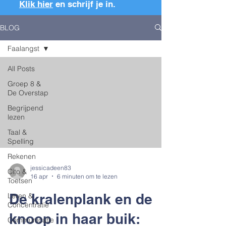
Klik hier
en schrijf je in.
BLOG
Faalangst
All Posts
Groep 8 &
De Overstap
Begrijpend
lezen
Taal &
Spelling
Rekenen
jessicadeen83
Cito &
16 apr
6 minuten om te lezen
Toetsen
De kralenplank en de
Leren &
Concentratie
knoop in haar buik:
Communicatie