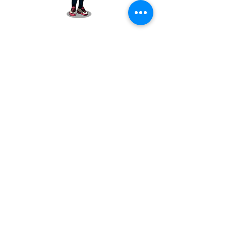
Altijd op de hoogte 
blijven?
Abonneer je op de mailinglijst.
E-mailadres
*
Inschrijven
Ik wil bij elke nieuwe blog 
een mail ontvangen.
*
Contact
Tel:
06 29 83 49 50
Email:
jessica@bijjufjessica.nl