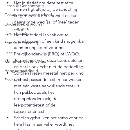
Het initiatief om deze test af te 
Leren & Concentratie
nemen ligt altijd bij de school; jij 
Communicatie met school
krijgt meestal het voorstel en kunt 
daar simpelweg ‘ja’ of ‘nee’ tegen 
Onderzoek & Advies
zeggen.
Leren is leuk!
Het hoofddoel is vaak om te 
onderbouwen of een kind mogelijk in 
Remedial teaching
aanmerking komt voor het 
Lezen
Praktijkonderwijs (PRO) of LWOO.
Je kunt niet voor deze toets oefenen, 
Kennis en Wetenschap
en dat is ook echt niet de bedoeling.
Hoogbegaafdheid
Scholen kiezen meestal niet per kind 
de best passende test, maar werken 
Faalangst
met één vaste aanvullende test uit 
hun pakket, zoals het 
drempelonderzoek, de 
leerpotentietest of de 
capaciteitentest.
Scholen gebruiken het soms voor de 
hele klas, maar vaker wordt het 