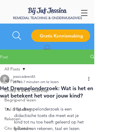
Bij Juf Jessica
REMEDIAL TEACHING & ONDERWIJSADVIES
Gratis Kennismaking
Post
All Posts
jessicadeen83
All Posts
25 feb
7 minuten om te lezen
Het Drempelonderzoek: Wat is het en
Groep 8 & De Overstap
wat betekent het voor jouw kind?
Begrijpend lezen
Het drempelonderzoek is een 
Taal & Spelling
didactische toets die meet wat je 
Rekenen
kind tot nu toe heeft geleerd op het 
Cito & Toetsen
gebied van rekenen, taal en lezen.