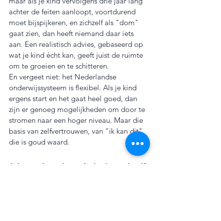
maar als je kind vervolgens drie jaar lang 
achter de feiten aanloopt, voortdurend 
moet bijspijkeren, en zichzelf als "dom" 
gaat zien, dan heeft niemand daar iets 
aan. Een realistisch advies, gebaseerd op 
wat je kind écht kan, geeft juist de ruimte 
om te groeien en te schitteren.
En vergeet niet: het Nederlandse 
onderwijssysteem is flexibel. Als je kind 
ergens start en het gaat heel goed, dan 
zijn er genoeg mogelijkheden om door te 
stromen naar een hoger niveau. Maar die 
basis van zelfvertrouwen, van "ik kan dit", 
die is goud waard.
6. Loopt dit onderzoek altijd via school?
In de praktijk wel. 
Het drempelonderzoek 
wordt meestal door school georganiseerd 
en afgenomen
, met een vaste werkwijze 