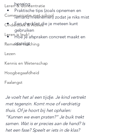
borging
Leren & Concentratie
Praktische tips (zoals opnemen en 
Communicatie met school
iemand meenemen) zodat je niks mist
Een checklist die je meteen kunt 
Onderzoek & Advies
gebruiken
Leren is leuk!
Hoe je afspraken concreet maakt en 
opvolgt
Remedial teaching
Lezen
Kennis en Wetenschap
Hoogbegaafdheid
Faalangst
Je voelt het al een tijdje. Je kind vertrekt 
met tegenzin. Komt moe of verdrietig 
thuis. Of je hoort bij het ophalen: 
“Kunnen we even praten?” Je buik trekt 
samen. Wat is er precies aan de hand? Is 
het een fase? Speelt er iets in de klas? 