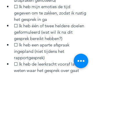
uitspraken genoteerd)
☐ Ik heb mijn emoties de tijd 
gegeven om te zakken, zodat ik rustig 
het gesprek in ga
☐ Ik heb één of twee heldere doelen 
geformuleerd (wat wil ik na dit 
gesprek bereikt hebben?)
☐ Ik heb een aparte afspraak 
ingepland (niet tijdens het 
rapportgesprek)
☐ Ik heb de leerkracht vooraf laten 
weten waar het gesprek over gaat
☐ Ik heb (als dat helpend is) iemand 
gevraagd om met me mee te gaan 
(partner/familielid/vriend(in))
☐ Ik heb die persoon betrokken bij 
de voorbereiding en school vooraf 
laten weten wie er meekomt
Tijdens het gesprek
☐ Ik begin met iets positiefs (we 
zitten aan dezelfde kant)