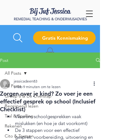
Bij Juf Jessica
REMEDIAL TEACHING & ONDERWIJSADVIES
Gratis Kennismaking
Post
All Posts
jessicadeen83
All Posts
5 feb
9 minuten om te lezen
Zorgen over je kind? Zo voer je een
Groep 8 & De Overstap
effectief gesprek op school (Inclusief
Begrijpend lezen
Checklist)
Taal & Spelling
Waarom schoolgesprekken vaak 
mislukken (en hoe je dat voorkomt)
Rekenen
De 3 stappen voor een effectief 
Cito & Toetsen
gesprek: voorbereiding, uitvoering en 