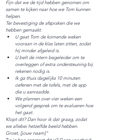
Fijn dat we de tijd hebben genomen om 
samen te kijken naar hoe we Tom kunnen 
helpen.
Ter bevestiging de afspraken die we 
hebben gemaakt:
U gaat Tom de komende weken 
vooraan in de klas laten zitten, zodat 
hij minder afgeleid is.
U belt de intern begeleider om te 
overleggen of extra ondersteuning bij 
rekenen nodig is.
Ik ga thuis dagelijks 10 minuten 
oefenen met de tafels, met de app 
die u aanraadde.
We plannen over vier weken een 
volgend gesprek om te evalueren hoe 
het gaat.
Klopt dit? Dan hoor ik dat graag, zodat 
we allebei hetzelfde beeld hebben.
Groet, [jouw naam]"
Zie je hoe concreet dit is? Geen vaagheid. 