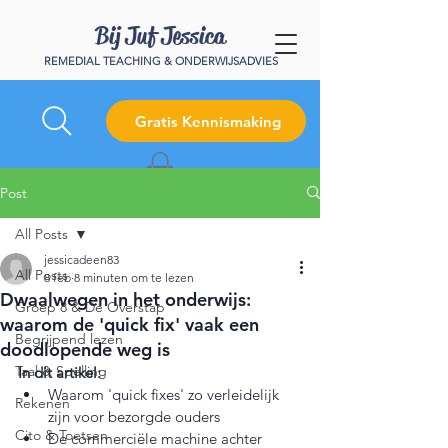
Bij Juf Jessica
REMEDIAL TEACHING & ONDERWIJSADVIES
Gratis Kennismaking
Post
All Posts
jessicadeen83
All Posts
8 feb
8 minuten om te lezen
Dwaalwegen in het onderwijs:
Groep 8 & De Overstap
waarom de 'quick fix' vaak een
Begrijpend lezen
doodlopende weg is
Taal & Spelling
In dit artikel:
Waarom 'quick fixes' zo verleidelijk 
Rekenen
zijn voor bezorgde ouders  
Cito & Toetsen
De commerciële machine achter 