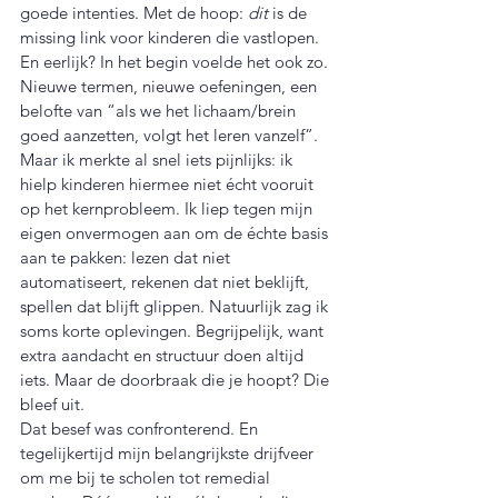
goede intenties. Met de hoop: 
dit
 is de 
missing link voor kinderen die vastlopen. 
En eerlijk? In het begin voelde het ook zo. 
Nieuwe termen, nieuwe oefeningen, een 
belofte van “als we het lichaam/brein 
goed aanzetten, volgt het leren vanzelf”.
Maar ik merkte al snel iets pijnlijks: ik 
hielp kinderen hiermee niet écht vooruit 
op het kernprobleem. Ik liep tegen mijn 
eigen onvermogen aan om de échte basis 
aan te pakken: lezen dat niet 
automatiseert, rekenen dat niet beklijft, 
spellen dat blijft glippen. Natuurlijk zag ik 
soms korte oplevingen. Begrijpelijk, want 
extra aandacht en structuur doen altijd 
iets. Maar de doorbraak die je hoopt? Die 
bleef uit.
Dat besef was confronterend. En 
tegelijkertijd mijn belangrijkste drijfveer 
om me bij te scholen tot remedial 