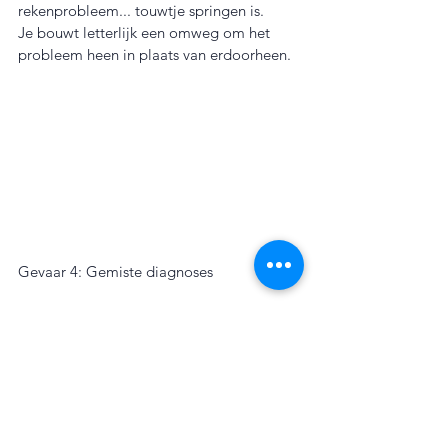
rekenprobleem... touwtje springen is.
Je bouwt letterlijk een omweg om het 
probleem heen in plaats van erdoorheen.
Gevaar 4: Gemiste diagnoses
Soms maskeren deze methoden de 
symptomen tijdelijk (door bijvoorbeeld 
verhoogde aandacht en tijd met een 
volwassene, niet door de methode zelf). 
Hierdoor kan een onderliggende stoornis 
onopgemerkt blijven en krijgt een kind 