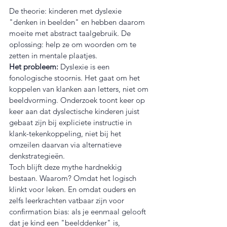
De theorie: kinderen met dyslexie 
"denken in beelden" en hebben daarom 
moeite met abstract taalgebruik. De 
oplossing: help ze om woorden om te 
zetten in mentale plaatjes.
Het probleem:
 Dyslexie is een 
fonologische stoornis. Het gaat om het 
koppelen van klanken aan letters, niet om 
beeldvorming. Onderzoek toont keer op 
keer aan dat dyslectische kinderen juist 
gebaat zijn bij expliciete instructie in 
klank-tekenkoppeling, niet bij het 
omzeilen daarvan via alternatieve 
denkstrategieën.
Toch blijft deze mythe hardnekkig 
bestaan. Waarom? Omdat het logisch 
klinkt voor leken. En omdat ouders en 
zelfs leerkrachten vatbaar zijn voor 
confirmation bias: als je eenmaal gelooft 
dat je kind een "beelddenker" is, 