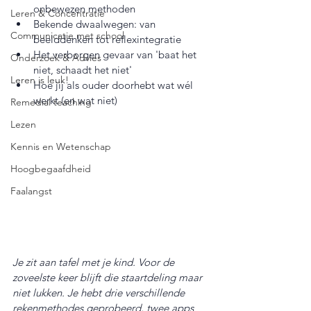
onbewezen methoden  
Leren & Concentratie
Bekende dwaalwegen: van 
Communicatie met school
beelddenken tot reflexintegratie  
Het verborgen gevaar van 'baat het 
Onderzoek & Advies
niet, schaadt het niet'  
Leren is leuk!
Hoe jij als ouder doorhebt wat wél 
werkt (en wat niet)
Remedial teaching
Lezen
Kennis en Wetenschap
Hoogbegaafdheid
Faalangst
Je zit aan tafel met je kind. Voor de 
zoveelste keer blijft die staartdeling maar 
niet lukken. Je hebt drie verschillende 
rekenmethodes geprobeerd, twee apps 