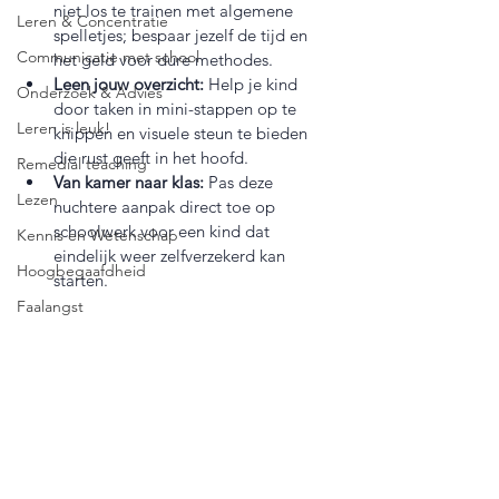
niet los te trainen met algemene 
Leren & Concentratie
spelletjes; bespaar jezelf de tijd en 
Communicatie met school
het geld voor dure methodes.
Leen jouw overzicht:
 Help je kind 
Onderzoek & Advies
door taken in mini-stappen op te 
Leren is leuk!
knippen en visuele steun te bieden 
die rust geeft in het hoofd.
Remedial teaching
Van kamer naar klas:
 Pas deze 
Lezen
nuchtere aanpak direct toe op 
schoolwerk voor een kind dat 
Kennis en Wetenschap
eindelijk weer zelfverzekerd kan 
Hoogbegaafdheid
starten.
Faalangst