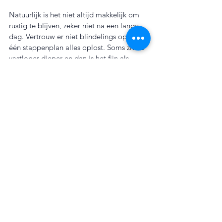
Natuurlijk is het niet altijd makkelijk om 
rustig te blijven, zeker niet na een lange 
dag. Vertrouw er niet blindelings op dat 
één stappenplan alles oplost. Soms zit de 
vastloper dieper en dan is het fijn als 
iemand met je meekijkt.
Loop je hier thuis of op school steeds 
tegenaan? Neem gerust contact op voor 
een vrijblijvend kennismakingsgesprek.
Dan kijken we samen wat jouw kind nodig 
heeft, praktisch en haalbaar, met oog voor 
het echte schoolwerk.
Meer lezen over executieve functies
Bronnen
Barkley, R. A. (2012). 
Executive 