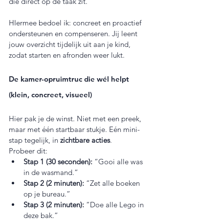
die direct op de taak zit.
HIermee bedoel ik: concreet en proactief 
ondersteunen en compenseren. Jij leent 
jouw overzicht tijdelijk uit aan je kind, 
zodat starten en afronden weer lukt.
De kamer-opruimtruc die wél helpt 
(klein, concreet, visueel)
Hier pak je de winst. Niet met een preek, 
maar met één startbaar stukje. Eén mini-
stap tegelijk, in 
zichtbare acties
.
Probeer dit:
Stap 1 (30 seconden):
 “Gooi alle was 
in de wasmand.”  
Stap 2 (2 minuten):
 “Zet alle boeken 
op je bureau.”  
Stap 3 (2 minuten):
 “Doe alle Lego in 
deze bak.”