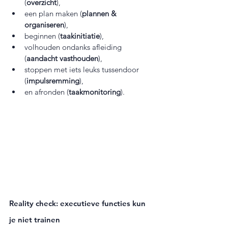
(
overzicht
),  
een plan maken (
plannen & 
organiseren
),  
beginnen (
taakinitiatie
),  
volhouden ondanks afleiding 
(
aandacht vasthouden
),  
stoppen met iets leuks tussendoor 
(
impulsremming
),  
en afronden (
taakmonitoring
).
Reality check: executieve functies kun 
je niet trainen