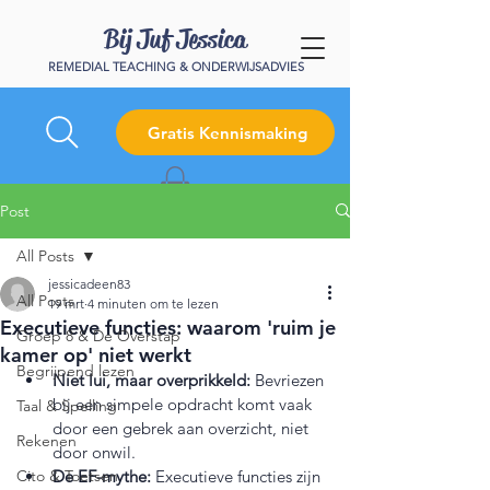
Bij Juf Jessica
REMEDIAL TEACHING & ONDERWIJSADVIES
Gratis Kennismaking
Post
All Posts
jessicadeen83
All Posts
19 mrt
4 minuten om te lezen
Executieve functies: waarom 'ruim je
Groep 8 & De Overstap
kamer op' niet werkt
Begrijpend lezen
Niet lui, maar overprikkeld:
 Bevriezen 
bij een simpele opdracht komt vaak 
Taal & Spelling
door een gebrek aan overzicht, niet 
Rekenen
door onwil.
Cito & Toetsen
De EF-mythe:
 Executieve functies zijn 