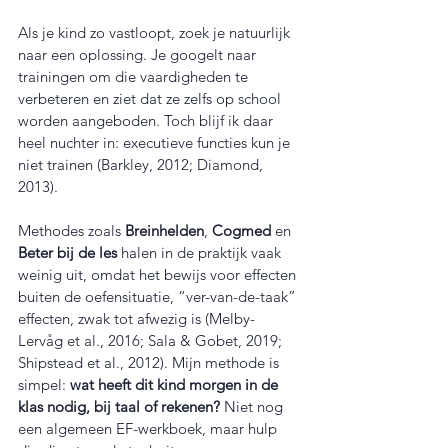
Als je kind zo vastloopt, zoek je natuurlijk 
naar een oplossing. Je googelt naar 
trainingen om die vaardigheden te 
verbeteren en ziet dat ze zelfs op school 
worden aangeboden. Toch blijf ik daar 
heel nuchter in: executieve functies kun je 
niet trainen (Barkley, 2012; Diamond, 
2013).
Methodes zoals 
Breinhelden
, 
Cogmed
 en 
Beter bij de les
 halen in de praktijk vaak 
weinig uit, omdat het bewijs voor effecten 
buiten de oefensituatie, “ver-van-de-taak” 
effecten, zwak tot afwezig is (Melby-
Lervåg et al., 2016; Sala & Gobet, 2019; 
Shipstead et al., 2012). Mijn methode is 
simpel: 
wat heeft dit kind morgen in de 
klas nodig, bij taal of rekenen?
 Niet nog 
een algemeen EF-werkboek, maar hulp 