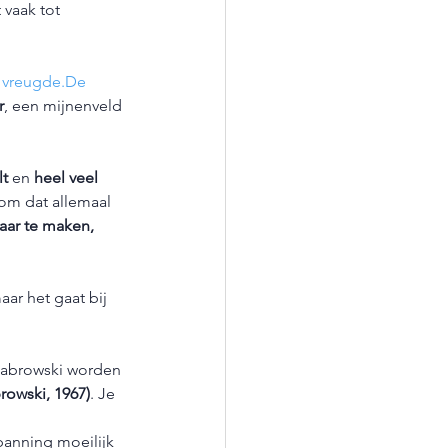
vaak tot 
 
vreugde.De
r
, een mijnenveld 
lt
 en 
heel veel 
om dat allemaal 
aar te maken, 
ar het gaat bij 
 Dabrowski worden 
rowski, 1967)
. Je 
spanning moeilijk 