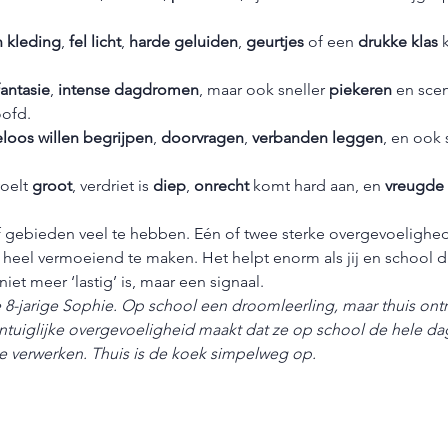
n kleding
, 
fel licht
, 
harde geluiden
, 
geurtjes
 of een 
drukke klas
 
fantasie
, 
intense dagdromen
, maar ook sneller 
piekeren
 en scen
oofd.
loos willen begrijpen
, 
doorvragen
, 
verbanden leggen
, en ook 
voelt 
groot
, verdriet is 
diep
, 
onrecht
 komt hard aan, en 
vreugde
ijf gebieden veel te hebben. Eén of twee sterke overgevoelighe
heel vermoeiend te maken. Het helpt enorm als jij en school d
et meer ‘lastig’ is, maar een signaal.
e 8-jarige Sophie. Op school een droomleerling, maar thuis on
intuiglijke overgevoeligheid maakt dat ze op school de hele da
te verwerken. Thuis is de koek simpelweg op.