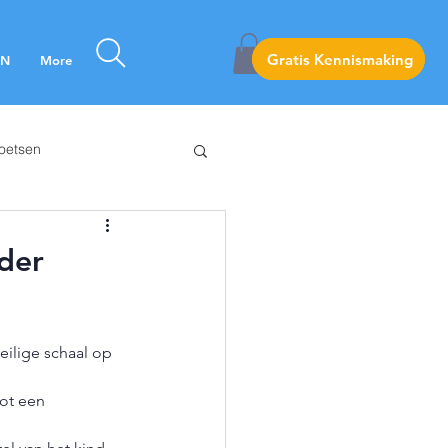
Gratis Kennismaking
Gratis Kennismaking
EN
More
Toetsen
Remedial teaching
der
ilige schaal op 
ot een 