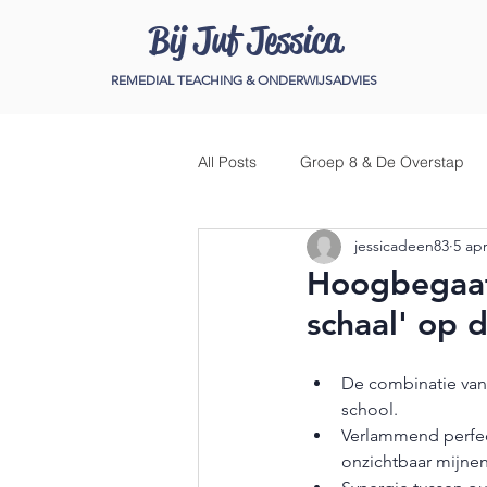
Bij Juf Jessica
REMEDIAL TEACHING & ONDERWIJSADVIES
All Posts
Groep 8 & De Overstap
jessicadeen83
5 ap
Leren & Concentratie
Commun
Hoogbegaaf
schaal' op 
Lezen
Kennis en Wetenschap
De combinatie van 
school.
Verlammend perfec
onzichtbaar mijnen