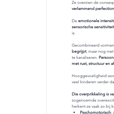
Ze overzien de conseque
verlammend perfectio
De 
emotionele intensit
sensorische sensitivitei
is.
Gecombineerd vormen 
begrijpt
, maar nog nie
te kanaliseren. 
Persoonl
met rust, structuur en 
Hooggevoeligheid wordt
veel kinderen verder da
Die overprikkeling is v
zogenoemde overexcitab
herkent ze vaak zo bij
Psychomotorisch
: 