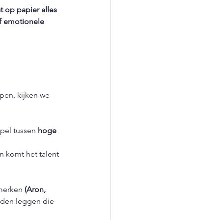
t op papier alles 
of emotionele 
pen, kijken we 
pel tussen 
hoge 
an komt het talent 
merken 
(Aron, 
nden leggen die 