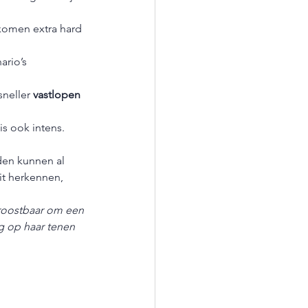
komen extra hard 
ario’s 
sneller 
vastlopen 
 is ook intens.
den kunnen al 
it herkennen, 
troostbaar om een 
g op haar tenen 