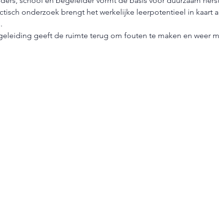
ders, school en begeleider vormt de basis voor duurzaam herste
isch onderzoek brengt het werkelijke leerpotentieel in kaart a
.
eleiding geeft de ruimte terug om fouten te maken en weer me