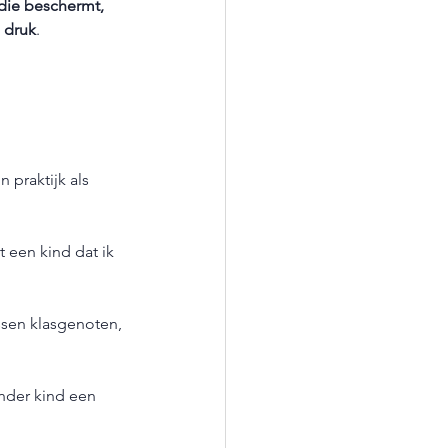
die beschermt, 
a druk
.
n praktijk als 
t een kind dat ik 
ssen klasgenoten, 
nder kind een 