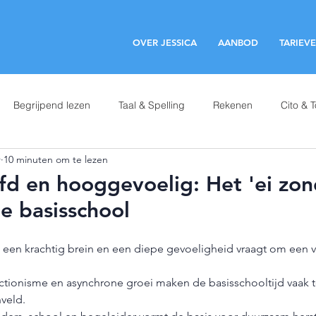
OVER JESSICA
AANBOD
TARIEV
Begrijpend lezen
Taal & Spelling
Rekenen
Cito & 
r
10 minuten om te lezen
icatie met school
Onderzoek & Advies
Leren is leuk!
d en hooggevoelig: Het 'ei zon
de basisschool
Hoogbegaafdheid
Faalangst
een krachtig brein en een diepe gevoeligheid vraagt om een ve
tionisme en asynchrone groei maken de basisschooltijd vaak t
veld.