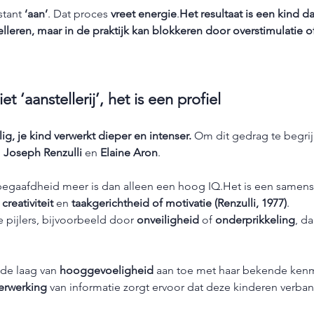
tant 
‘aan’
. Dat proces 
vreet energie
.
Het resultaat is een kind da
elleren, maar in de praktijk kan blokkeren door overstimulatie 
iet ‘aanstellerij’, het is een profiel
lig, je kind verwerkt dieper en intenser. 
Om dit gedrag te begrij
 
Joseph Renzulli
 en 
Elaine Aron
.
gbegaafdheid meer is dan alleen een hoog IQ.Het is een samens
 
creativiteit
 en 
taakgerichtheid of motivatie
(Renzulli, 1977)
.
 pijlers, bijvoorbeeld door 
onveiligheid
 of 
onderprikkeling
, d
de laag van 
hooggevoeligheid
 aan toe met haar bekende ken
erwerking
 van informatie zorgt ervoor dat deze kinderen verba