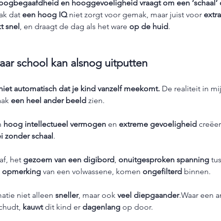
oogbegaafdheid en hooggevoeligheid vraagt om een ‘schaal’ 
aak dat 
een hoog IQ
 niet zorgt voor gemak, maar juist voor 
extr
t snel
, en draagt de dag als het ware 
op de huid
.
maar school kan alsnog uitputten
iet automatisch dat je kind vanzelf meekomt. 
De realiteit in mij
aak 
een heel ander beeld
 zien.
 
hoog intellectueel vermogen
 en 
extreme gevoeligheid
 creëer
ei zonder schaal
.
af, het 
gezoem van een digibord
, 
onuitgesproken spanning
 tu
e opmerking
 van een volwassene, komen 
ongefilterd
 binnen.
atie niet alleen 
sneller
, maar ook 
veel diepgaander
.Waar een a
chudt, 
kauwt
 dit kind er 
dagenlang
 op door.