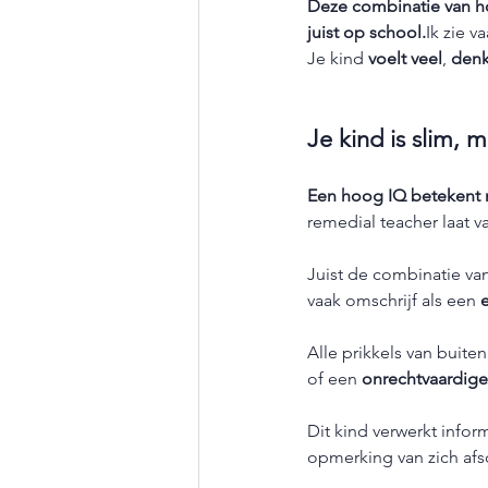
Deze combinatie van h
juist op school.
Ik zie v
Je kind 
voelt veel
, 
denk
Je kind is slim, 
Een hoog IQ betekent n
remedial teacher laat v
Juist de combinatie van
vaak omschrijf als een 
Alle prikkels van buiten
of een 
onrechtvaardig
Dit kind verwerkt inform
opmerking van zich afs