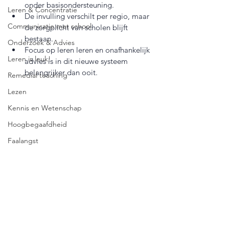
onder basisondersteuning.
Leren & Concentratie
De invulling verschilt per regio, maar 
Communicatie met school
de zorgplicht van scholen blijft 
bestaan.
Onderzoek & Advies
Focus op leren leren en onafhankelijk 
Leren is leuk!
advies is in dit nieuwe systeem 
belangrijker dan ooit.
Remedial teaching
Lezen
Kennis en Wetenschap
Hoogbegaafdheid
Faalangst