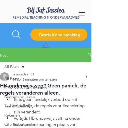
Bij Juf Jessica
REMEDIAL TEACHING & ONDERWIJSADVIES
Gratis Kennismaking
Post
All Posts
jessicadeen83
All Posts
14 apr
5 minuten om te lezen
HB-onderwijs weg? Geen paniek, de
Groep 8 & De Overstap
regels veranderen alleen.
Begrijpend lezen
Er is geen landelijk verbod op HB-
onderwijs, de regels voor financiering 
Taal & Spelling
zijn veranderd.
Rekenen
Voltijds HB-onderwijs valt nu onder 
Cito & Toetsen
extra ondersteuning in plaats van 