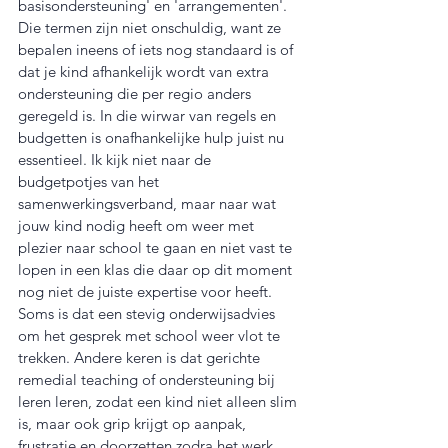
basisondersteuning' en 'arrangementen'. 
Die termen zijn niet onschuldig, want ze 
bepalen ineens of iets nog standaard is of 
dat je kind afhankelijk wordt van extra 
ondersteuning die per regio anders 
geregeld is. In die wirwar van regels en 
budgetten is onafhankelijke hulp juist nu 
essentieel. Ik kijk niet naar de 
budgetpotjes van het 
samenwerkingsverband, maar naar wat 
jouw kind nodig heeft om weer met 
plezier naar school te gaan en niet vast te 
lopen in een klas die daar op dit moment 
nog niet de juiste expertise voor heeft. 
Soms is dat een stevig onderwijsadvies 
om het gesprek met school weer vlot te 
trekken. Andere keren is dat gerichte 
remedial teaching of ondersteuning bij 
leren leren, zodat een kind niet alleen slim 
is, maar ook grip krijgt op aanpak, 
frustratie en doorzetten zodra het werk 