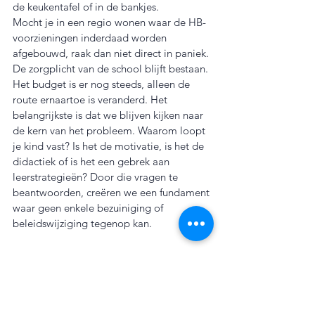
de keukentafel of in de bankjes. 
Mocht je in een regio wonen waar de HB-
voorzieningen inderdaad worden 
afgebouwd, raak dan niet direct in paniek. 
De zorgplicht van de school blijft bestaan. 
Het budget is er nog steeds, alleen de 
route ernaartoe is veranderd. Het 
belangrijkste is dat we blijven kijken naar 
de kern van het probleem. Waarom loopt 
je kind vast? Is het de motivatie, is het de 
didactiek of is het een gebrek aan 
leerstrategieën? Door die vragen te 
beantwoorden, creëren we een fundament 
waar geen enkele bezuiniging of 
beleidswijziging tegenop kan.
Even sparren?
Laten we samen kijken naar wat er wel 
kan. Of dat nu gaat om het versterken van 