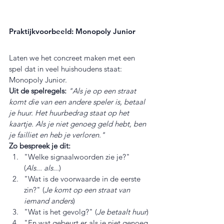
Praktijkvoorbeeld: Monopoly Junior
Laten we het concreet maken met een 
spel dat in veel huishoudens staat: 
Monopoly Junior.
Uit de spelregels: 
"Als je op een straat 
komt die van een andere speler is, betaal 
je huur. Het huurbedrag staat op het 
kaartje. Als je niet genoeg geld hebt, ben 
je failliet en heb je verloren."
Zo bespreek je dit:
"Welke signaalwoorden zie je?" 
(
Als... als...
)
"Wat is de voorwaarde in de eerste 
zin?" (
Je komt op een straat van 
iemand anders
)
"Wat is het gevolg?" (
Je betaalt huur
)
"En wat gebeurt er als je niet genoeg 