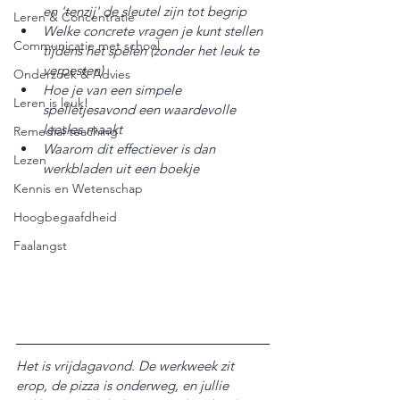
en 'tenzij' de sleutel zijn tot begrip
Leren & Concentratie
Welke concrete vragen je kunt stellen 
Communicatie met school
tijdens het spelen (zonder het leuk te 
verpesten)
Onderzoek & Advies
Hoe je van een simpele 
Leren is leuk!
spelletjesavond een waardevolle 
leesles maakt
Remedial teaching
Waarom dit effectiever is dan 
Lezen
werkbladen uit een boekje
Kennis en Wetenschap
Hoogbegaafdheid
Faalangst
Het is vrijdagavond. De werkweek zit 
erop, de pizza is onderweg, en jullie 