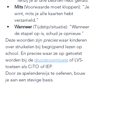
"Tenzij je al drie beurten hebt gehad."
Mits
 (Voorwaarde moet kloppen): "Je 
wint, mits je alle kaarten hebt 
verzameld."
Wanneer
 (Tijdstip/situatie): "Wanneer 
de stapel op is, schud je opnieuw."
Deze woorden zijn 
precies
 waar kinderen 
over struikelen bij begrijpend lezen op 
school. En precies waar ze op getoetst 
worden bij de 
doorstroomtoets
 of LVS-
toetsen als CiTO of IEP.
Door ze spelenderwijs te oefenen, bouw 
je aan een stevige basis.