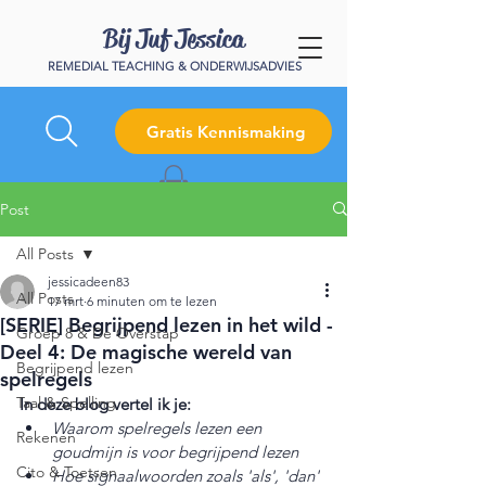
Bij Juf Jessica
REMEDIAL TEACHING & ONDERWIJSADVIES
Gratis Kennismaking
Post
All Posts
jessicadeen83
All Posts
17 mrt
6 minuten om te lezen
[SERIE] Begrijpend lezen in het wild -
Groep 8 & De Overstap
Deel 4: De magische wereld van
Begrijpend lezen
spelregels
Taal & Spelling
In deze blog vertel ik je:
Waarom spelregels lezen een 
Rekenen
goudmijn is voor begrijpend lezen
Cito & Toetsen
Hoe signaalwoorden zoals 'als', 'dan' 