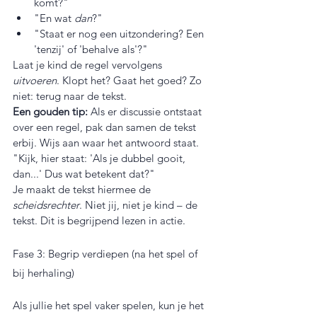
komt?"
"En wat 
dan
?"
"Staat er nog een uitzondering? Een 
'tenzij' of 'behalve als'?"
Laat je kind de regel vervolgens 
uitvoeren
. Klopt het? Gaat het goed? Zo 
niet: terug naar de tekst.
Een gouden tip:
 Als er discussie ontstaat 
over een regel, pak dan samen de tekst 
erbij. Wijs aan waar het antwoord staat. 
"Kijk, hier staat: 'Als je dubbel gooit, 
dan...' Dus wat betekent dat?"
Je maakt de tekst hiermee de 
scheidsrechter
. Niet jij, niet je kind – de 
tekst. Dit is begrijpend lezen in actie.
Fase 3: Begrip verdiepen (na het spel of 
bij herhaling)
Als jullie het spel vaker spelen, kun je het 