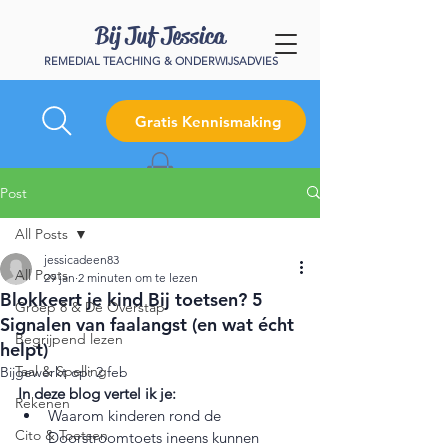
Bij Juf Jessica
REMEDIAL TEACHING & ONDERWIJSADVIES
Gratis Kennismaking
Post
All Posts
jessicadeen83
All Posts
29 jan
2 minuten om te lezen
Blokkeert je kind Bij toetsen? 5
Groep 8 & De Overstap
Signalen van faalangst (en wat écht
Begrijpend lezen
helpt)
Taal & Spelling
Bijgewerkt op:
2 feb
In deze blog vertel ik je:
Rekenen
Waarom kinderen rond de 
Cito & Toetsen
Doorstroomtoets ineens kunnen 