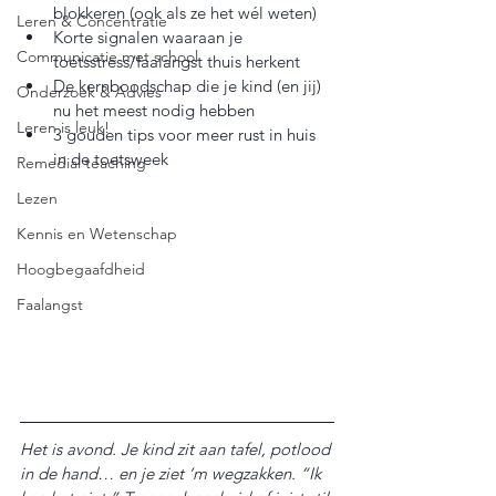
blokkeren (ook als ze het wél weten)
Leren & Concentratie
Korte signalen waaraan je 
Communicatie met school
toetsstress/faalangst thuis herkent
De kernboodschap die je kind (en jij) 
Onderzoek & Advies
nu het meest nodig hebben
Leren is leuk!
3 gouden tips voor meer rust in huis 
in de toetsweek
Remedial teaching
Lezen
Kennis en Wetenschap
Hoogbegaafdheid
Faalangst
Het is avond. Je kind zit aan tafel, potlood 
in de hand… en je ziet ‘m wegzakken. “Ik 