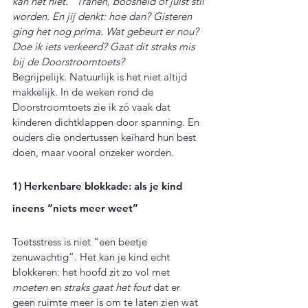
kan het niet.” Tranen, boosheid of juist stil 
worden. En jij denkt: hoe dan? Gisteren 
ging het nog prima. Wat gebeurt er nou? 
Doe ik iets verkeerd? Gaat dit straks mis 
bij de Doorstroomtoets?
Begrijpelijk. Natuurlijk is het niet altijd 
makkelijk. In de weken rond de 
Doorstroomtoets zie ik zó vaak dat 
kinderen dichtklappen door spanning. En 
ouders die ondertussen keihard hun best 
doen, maar vooral onzeker worden.
1) Herkenbare blokkade: als je kind 
ineens “niets meer weet”
Toetsstress is niet “een beetje 
zenuwachtig”. Het kan je kind echt 
blokkeren: het hoofd zit zo vol met 
moeten
 en 
straks gaat het fout
 dat er 
geen ruimte meer is om te laten zien wat 