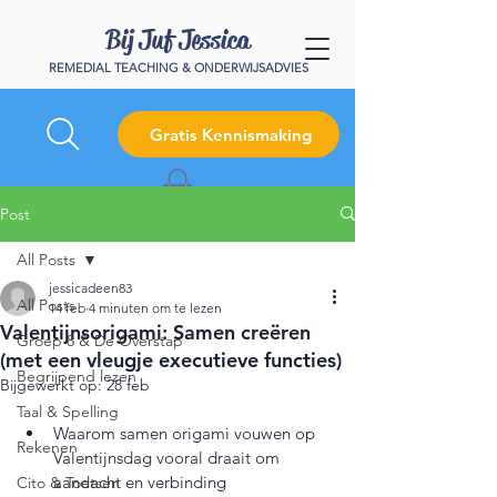
Bij Juf Jessica
REMEDIAL TEACHING & ONDERWIJSADVIES
Gratis Kennismaking
Post
All Posts
jessicadeen83
All Posts
14 feb
4 minuten om te lezen
Valentijnsorigami: Samen creëren
Groep 8 & De Overstap
(met een vleugje executieve functies)
Begrijpend lezen
Bijgewerkt op:
28 feb
Taal & Spelling
Waarom samen origami vouwen op 
Rekenen
Valentijnsdag vooral draait om 
aandacht en verbinding
Cito & Toetsen