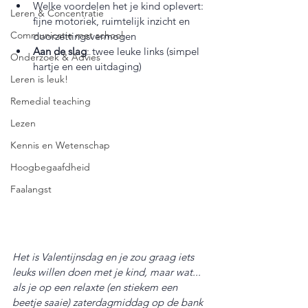
Welke voordelen het je kind oplevert: 
Leren & Concentratie
fijne motoriek, ruimtelijk inzicht en 
Communicatie met school
doorzettingsvermogen
Aan de slag
: twee leuke links (simpel 
Onderzoek & Advies
hartje en een uitdaging)
Leren is leuk!
Remedial teaching
Lezen
Kennis en Wetenschap
Hoogbegaafdheid
Faalangst
Het is Valentijnsdag en je zou graag iets 
leuks willen doen met je kind, maar wat... 
als je op een relaxte (en stiekem een 
beetje saaie) zaterdagmiddag op de bank 