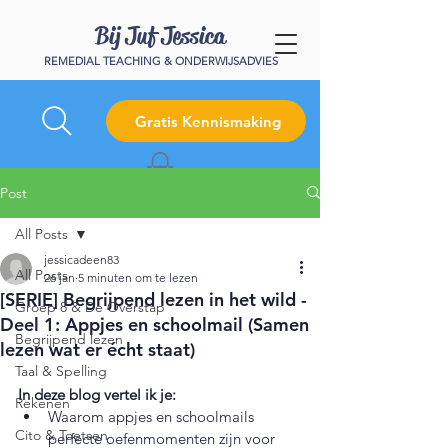
Bij Juf Jessica
REMEDIAL TEACHING & ONDERWIJSADVIES
Gratis Kennismaking
Post
All Posts
jessicadeen83
All Posts
26 jan
5 minuten om te lezen
[SERIE] Begrijpend lezen in het wild -
Groep 8 & De Overstap
Deel 1: Appjes en schoolmail (Samen
Begrijpend lezen
lezen wat er écht staat)
Taal & Spelling
In deze blog vertel ik je:
Rekenen
Waarom appjes en schoolmails 
Cito & Toetsen
perfecte oefenmomenten zijn voor 