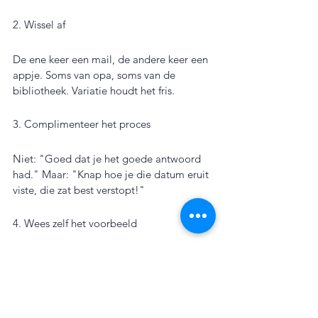
2. Wissel af
De ene keer een mail, de andere keer een 
appje. Soms van opa, soms van de 
bibliotheek. Variatie houdt het fris.
3. Complimenteer het proces
Niet: "Goed dat je het goede antwoord 
had." Maar: "Knap hoe je die datum eruit 
viste, die zat best verstopt!"
4. Wees zelf het voorbeeld
Laat zien dat jij ook moet nadenken bij 
sommige berichten. "Hmm, even kijken 
hoor, wat bedoelen ze hier precies?" Dat 
maakt het normaal om niet alles meteen 