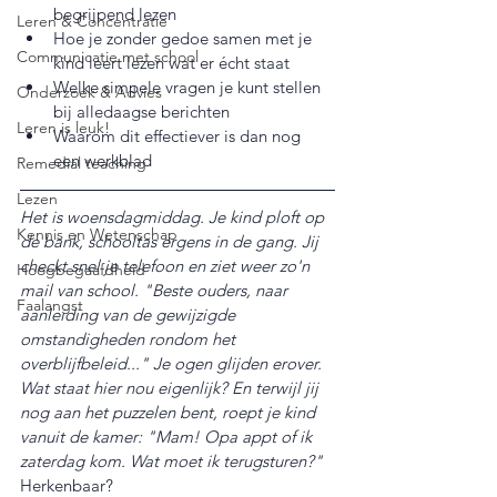
begrijpend lezen
Leren & Concentratie
Hoe je zonder gedoe samen met je 
Communicatie met school
kind leert lezen wat er écht staat
Welke simpele vragen je kunt stellen 
Onderzoek & Advies
bij alledaagse berichten
Leren is leuk!
Waarom dit effectiever is dan nog 
een werkblad
Remedial teaching
Lezen
Het is woensdagmiddag. Je kind ploft op 
Kennis en Wetenschap
de bank, schooltas ergens in de gang. Jij 
checkt snel je telefoon en ziet weer zo'n 
Hoogbegaafdheid
mail van school. "Beste ouders, naar 
Faalangst
aanleiding van de gewijzigde 
omstandigheden rondom het 
overblijfbeleid..." Je ogen glijden erover. 
Wat staat hier nou eigenlijk? En terwijl jij 
nog aan het puzzelen bent, roept je kind 
vanuit de kamer: "Mam! Opa appt of ik 
zaterdag kom. Wat moet ik terugsturen?"
Herkenbaar?