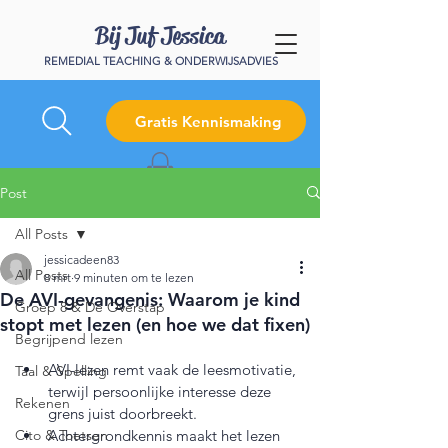
Bij Juf Jessica
REMEDIAL TEACHING & ONDERWIJSADVIES
Gratis Kennismaking
Post
All Posts
jessicadeen83
All Posts
8 mrt
9 minuten om te lezen
De AVI-gevangenis: Waarom je kind
Groep 8 & De Overstap
stopt met lezen (en hoe we dat fixen)
Begrijpend lezen
AVI-lezen remt vaak de leesmotivatie, 
Taal & Spelling
terwijl persoonlijke interesse deze 
Rekenen
grens juist doorbreekt.
Cito & Toetsen
Achtergrondkennis maakt het lezen 