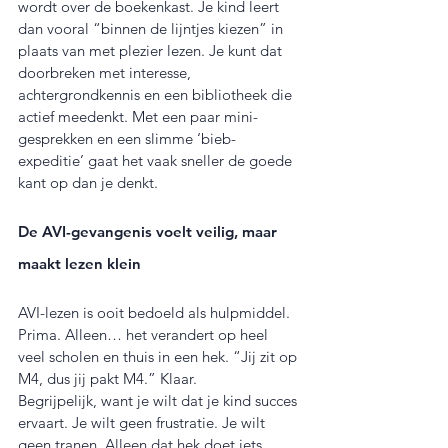
wordt over de boekenkast. Je kind leert 
dan vooral “binnen de lijntjes kiezen” in 
plaats van met plezier lezen. Je kunt dat 
doorbreken met interesse, 
achtergrondkennis en een bibliotheek die 
actief meedenkt. Met een paar mini-
gesprekken en een slimme ‘bieb-
expeditie’ gaat het vaak sneller de goede 
kant op dan je denkt.
De AVI-gevangenis voelt veilig, maar 
maakt lezen klein
AVI-lezen is ooit bedoeld als hulpmiddel. 
Prima. Alleen… het verandert op heel 
veel scholen en thuis in een hek. “Jij zit op 
M4, dus jij pakt M4.” Klaar.
Begrijpelijk, want je wilt dat je kind succes 
ervaart. Je wilt geen frustratie. Je wilt 
geen tranen. Alleen dat hek doet iets 