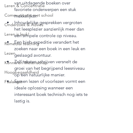
van uitdagende boeken over 
Leren & Concentratie
favoriete onderwerpen een stuk 
Communicatie met school
makkelijker.
Inhoudelijke gesprekken vergroten 
Onderzoek & Advies
het leesplezier aanzienlijk meer dan 
Leren is leuk!
een simpele controle op niveau.
Een bieb-expeditie verandert het 
Remedial teaching
zoeken naar een boek in een leuk en 
Lezen
geslaagd avontuur.
Zelf teksten schrijven versnelt de 
Kennis en Wetenschap
groei van het begrijpend leesniveau 
Hoogbegaafdheid
op een natuurlijke manier.
Samen lezen of voorlezen vormt een 
Faalangst
ideale oplossing wanneer een 
interessant boek technisch nog iets te 
lastig is.