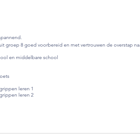
espannend.
n uit groep 8 goed voorbereid en met vertrouwen de overstap n
chool en middelbare school
toets
rippen leren 1
rippen leren 2
en
et Brugklasspel
aak mij wat wijs t.w.v. €150,00