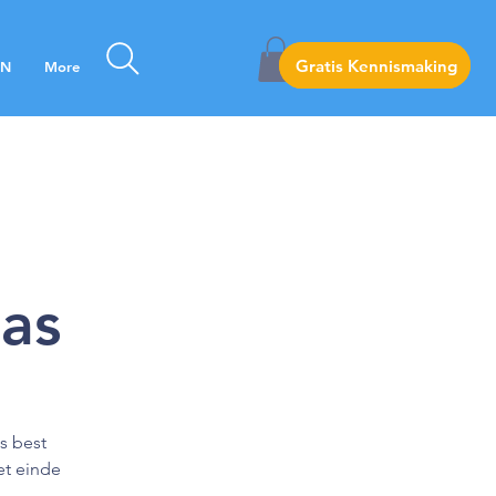
Gratis Kennismaking
Gratis Kennismaking
EN
More
las
is best
et einde