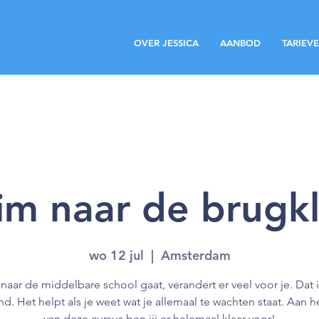
OVER JESSICA
AANBOD
TARIEV
im naar de brugk
wo 12 jul
  |  
Amsterdam
 naar de middelbare school gaat, verandert er veel voor je. Dat 
d. Het helpt als je weet wat je allemaal te wachten staat. Aan h
van deze cursus ben jij er helemaal klaar voor!