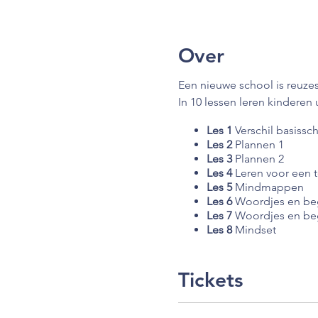
Over
Een nieuwe school is reuz
In 10 lessen leren kindere
Les 1
Verschil basiss
Les 2
Plannen 1
Les 3
Plannen 2
Les 4
Leren voor een 
Les 5
Mindmappen
Les 6
Woordjes en beg
Les 7
Woordjes en beg
Les 8
Mindset
Les 9
Doelen evaluer
Les 10
Afsluiting en h
Tickets
De prijs is inclusief:
een eigen account op M