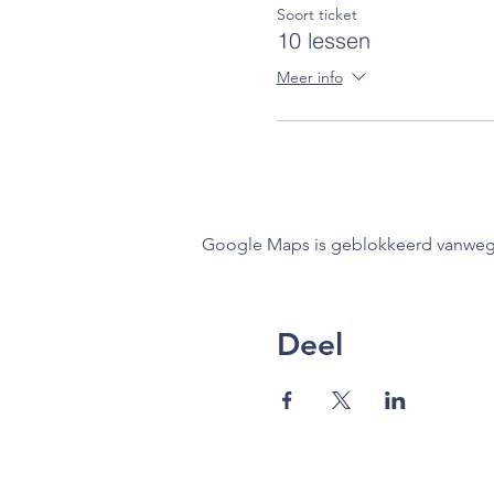
een SLIM! Huiswerkpla
Soort ticket
10 lessen
Meer info
Google Maps is geblokkeerd vanwege j
Deel