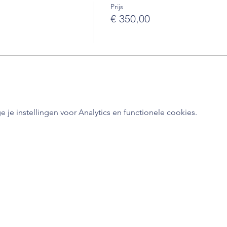
nner t.w.v. €12,50
Prijs
€ 350,00
e instellingen voor Analytics en functionele cookies.