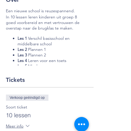
Een nieuwe school is reuzespannend.
In 10 lessen leren kinderen uit groep 8
goed voorbereid en met vertrouwen de
overstap naar de brugklas te maken.
Les 1
Verschil basisschool en
middelbare school
Les 2
Plannen 1
Les 3
Plannen 2
Les 4
Leren voor een toets
Les 5
Mindmappen
Les 6
Woordjes en begrippen leren 1
Les 7
Woordjes en begrippen leren 2
Tickets
Les 8
Mindset
Les 9
Doelen evalueren
Les 10
Afsluiting en het Brugklasspel
Verkoop geëindigd op
De prijs is inclusief:
Soort ticket
10 lessen
een eigen account op Maak mij wat
wijs t.w.v. €150,00
een SLIM! Huiswerkplanner t.w.v.
Meer info