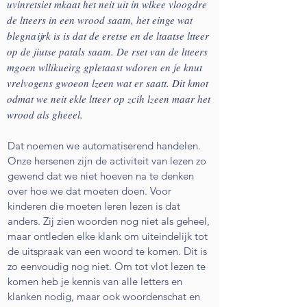
uvinretsiet mkaat het neit uit in wlkee vloogdre
de ltteers in een wrood saatn, het einge wat
blegnaijrk is is dat de eretse en de ltaatse ltteer
op de jiutse patals saatn. De rset van de ltteers
mgoen wllikueirg gpletaast wdoren en je knut
vrelvogens gwoeon lzeen wat er saatt. Dit kmot
odmat we neit ekle ltteer op zcih lzeen maar het
wrood als gheeel.
Dat noemen we automatiserend handelen.
Onze hersenen zijn de activiteit van lezen zo
gewend dat we niet hoeven na te denken
over hoe we dat moeten doen. Voor
kinderen die moeten leren lezen is dat
anders. Zij zien woorden nog niet als geheel,
maar ontleden elke klank om uiteindelijk tot
de uitspraak van een woord te komen. Dit is
zo eenvoudig nog niet. Om tot vlot lezen te
komen heb je kennis van alle letters en
klanken nodig, maar ook woordenschat en