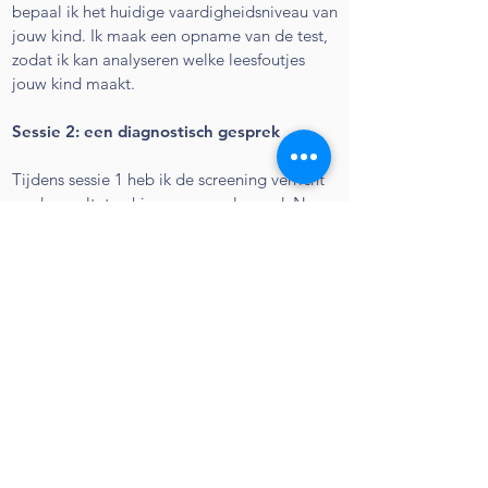
bepaal ik het huidige vaardigheidsniveau van
jouw kind. Ik maak een opname van de test,
zodat ik kan analyseren welke leesfoutjes
jouw kind maakt.
Sessie 2: een diagnostisch gesprek
Tijdens sessie 1 heb ik de screening verricht
en de resultaten hiervan geanalyseerd. Naar
aanleiding hiervan plan ik een diagnostisch
gesprek waarbij ik relevante
deelvaardigheden onderzoek. Kent jouw kind
alle letters? En hoe goed kan jouw kind de
afzonderlijke letters tot woorden plakken? Is
het een spellende lezer of toch meer een
radende? Het kan ook zijn dat ik meer wil
weten over bijvoorbeeld de spelling van
jouw kind of de woordenschat.
Onderzoeksverslag