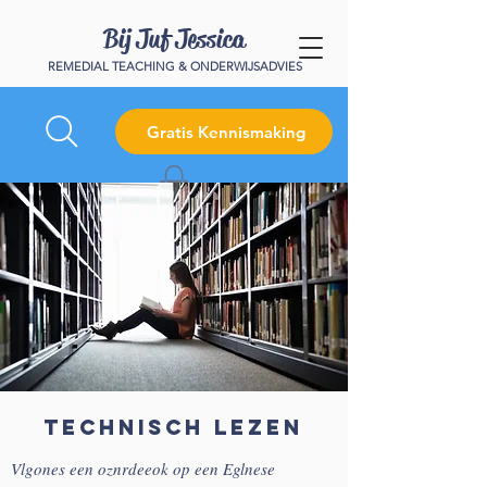
Bij Juf Jessica
REMEDIAL TEACHING & ONDERWIJSADVIES
Gratis Kennismaking
Technisch Lezen
Vlgones een oznrdeeok op een Eglnese